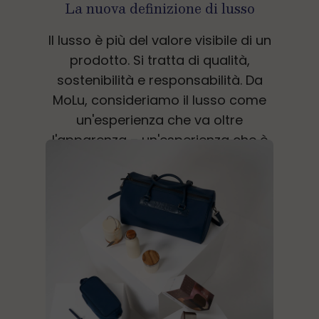
La nuova definizione di lusso
Il lusso è più del valore visibile di un
prodotto. Si tratta di qualità,
sostenibilità e responsabilità. Da
MoLu, consideriamo il lusso come
un'esperienza che va oltre
l'apparenza – un'esperienza che è
caratterizzata da un uso
consapevole delle risorse,
l'attenzione alla durabilità e
l'impegno chiaro per un futuro
sostenibile. Il lusso è ciò che resiste
nel tempo, ciò che ha un significato
e apporta benefici sia alll'individuo
che al pianeta.