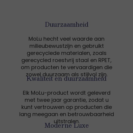
Duurzaamheid
MoLu hecht veel waarde aan
milieubewustzijn en gebruikt
gerecyclede materialen, zoals
gerecycled roestvrij staal en RPET,
om producten te vervaardigen die
zowel duurzaam als stijlvol zijn.
Kwaliteit en duurzaamheid
Elk MoLu-product wordt geleverd
met twee jaar garantie, zodat u
kunt vertrouwen op producten die
lang meegaan en betrouwbaarheid
uitstralen.
Moderne Luxe