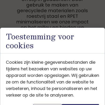
gebruik te maken van
gerecyclede materialen zoals
roestvrij staal en RPET
minimaliseren we onze impact
op het milieu en bieden we
producten aan die niet alleen
Toestemming voor
praktisch zijn, maar ook
cookies
esthetisch aantrekkelijk.
Lees meer
Cookies zijn kleine gegevensbestanden die
tijdens het bezoeken van websites op uw
apparaat worden opgeslagen. Wij gebruiken
ze om de functionaliteit van de website te
verbeteren, inhoud te personaliseren en het
verkeer op de site te analyseren.