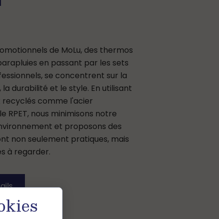
promotionnels de MoLu, des thermos
parapluies en passant par les sets
fessionnels, se concentrent sur la
la durabilité et le style. En utilisant
 recyclés comme l'acier
 le RPET, nous minimisons notre
environnement et proposons des
sont non seulement pratiques, mais
s à regarder.
ails
okies