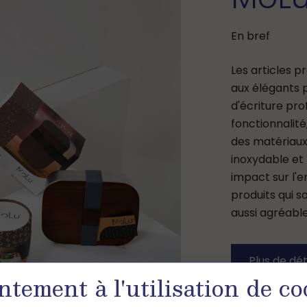
En bref
Les articles 
aux élégants 
d'écriture pro
fonctionnalité, 
des matériaux
inoxydable et
impact sur l'
produits qui 
aussi agréable
Plus de dét
tement à l'utilisation de co