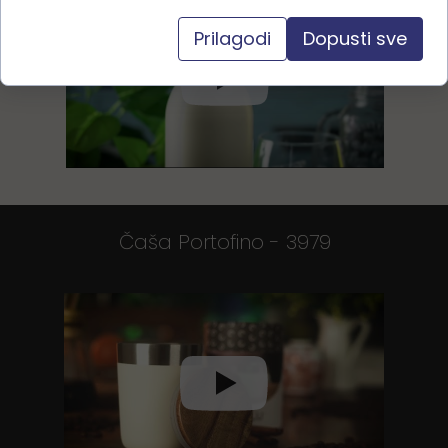
Prilagodi
Dopusti sve
Čaša Portofino - 3979