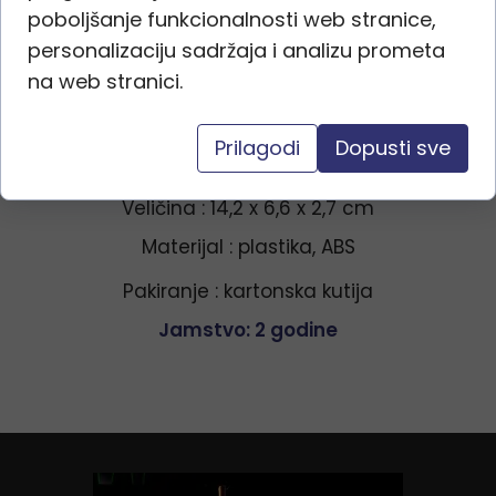
poboljšanje funkcionalnosti web stranice,
važne informacije na prvi
personalizaciju sadržaja i analizu prometa
pogled.
na web stranici.
Specifikacija
Prilagodi
Dopusti sve
SKU : 3982
Veličina : 14,2 x 6,6 x 2,7 cm
Materijal : plastika, ABS
Pakiranje : kartonska kutija
Jamstvo: 2 godine