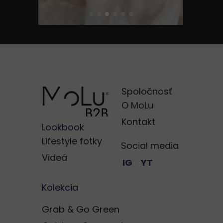
Spoločnosť
O MoLu
Kontakt
Lookbook
Lifestyle fotky
Social media
Videá
IG
YT
Kolekcia
Grab & Go Green