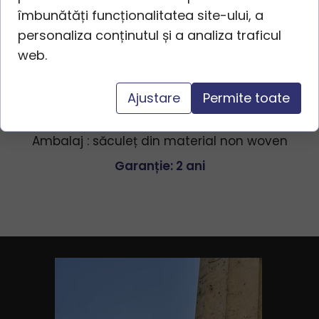
îmbunătăți funcționalitatea site-ului, a
personaliza conținutul și a analiza traficul
Specificații
web.
Cod produs : 3931
Dimensiune : 46 x 23 x 24 cm
Ajustare
Permite toate
Material : poliuretan
Ambalaj : săculeț din material non woven
Garanție: 2 ani